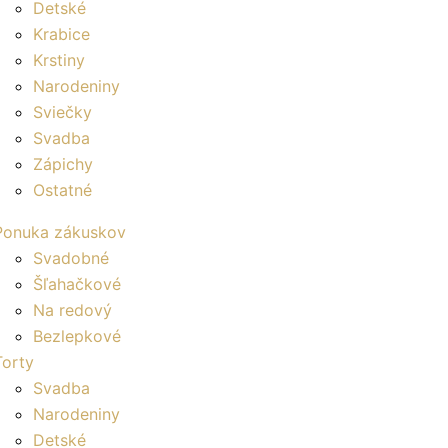
Detské
Krabice
Krstiny
Narodeniny
Sviečky
Svadba
Zápichy
Ostatné
Ponuka zákuskov
Svadobné
Šľahačkové
Na redový
Bezlepkové
Torty
Svadba
Narodeniny
Detské