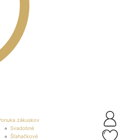
Ponuka zákuskov
Svadobné
Šľahačkové