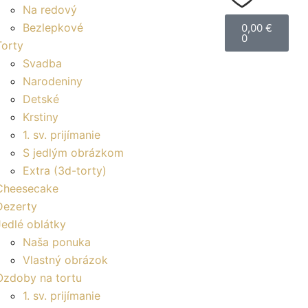
Na redový
Cart
Bezlepkové
0,00
€
0
Torty
Svadba
Narodeniny
Detské
Krstiny
1. sv. prijímanie
S jedlým obrázkom
Extra (3d-torty)
Cheesecake
Dezerty
Jedlé oblátky
Naša ponuka
Vlastný obrázok
Ozdoby na tortu
1. sv. prijímanie