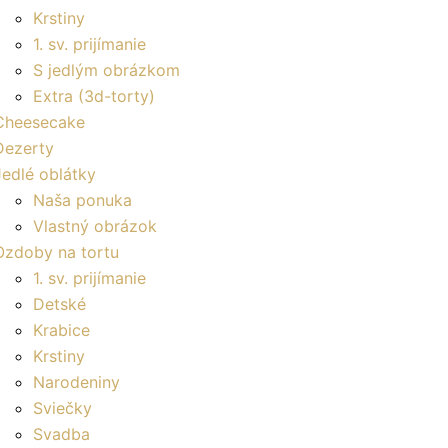
Krstiny
1. sv. prijímanie
S jedlým obrázkom
Extra (3d-torty)
Cheesecake
Dezerty
Jedlé oblátky
Naša ponuka
Vlastný obrázok
Ozdoby na tortu
1. sv. prijímanie
Detské
Krabice
Krstiny
Narodeniny
Sviečky
Svadba