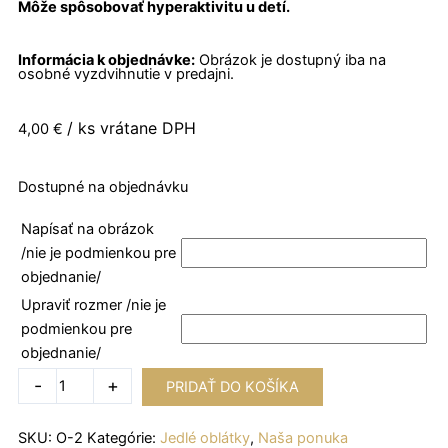
Môže spôsobovať hyperaktivitu u detí.
Informácia k objednávke:
Obrázok je dostupný iba na
osobné vyzdvihnutie v predajni.
/ ks vrátane DPH
4,00
€
množstvo
Dostupné na objednávku
Máša
a
Napísať na obrázok
medveď
/nie je podmienkou pre
objednanie/
Upraviť rozmer /nie je
podmienkou pre
objednanie/
-
+
PRIDAŤ DO KOŠÍKA
SKU:
O-2
Kategórie:
Jedlé oblátky
,
Naša ponuka