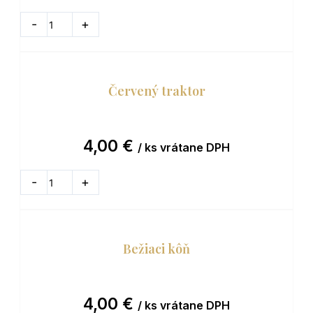
množstvo
Mickey
-
+
DO KOŠÍKA
&
Minnie
Červený traktor
4,00
€
/ ks vrátane DPH
množstvo
Červený
-
+
DO KOŠÍKA
traktor
Bežiaci kôň
4,00
€
/ ks vrátane DPH