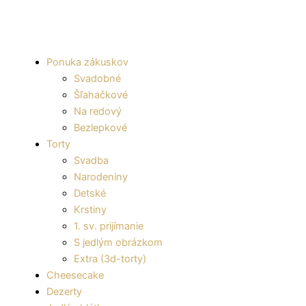
Ponuka zákuskov
Svadobné
Šľahačkové
Na redový
Bezlepkové
Torty
Svadba
Narodeniny
Detské
Krstiny
1. sv. prijímanie
S jedlým obrázkom
Extra (3d-torty)
Cheesecake
Dezerty