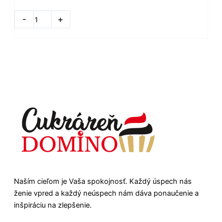
množstvo
Bežiaci
-
+
DO KOŠÍKA
kôň
Naším cieľom je Vaša spokojnosť. Každý úspech nás
ženie vpred a každý neúspech nám dáva ponaučenie a
inšpiráciu na zlepšenie.