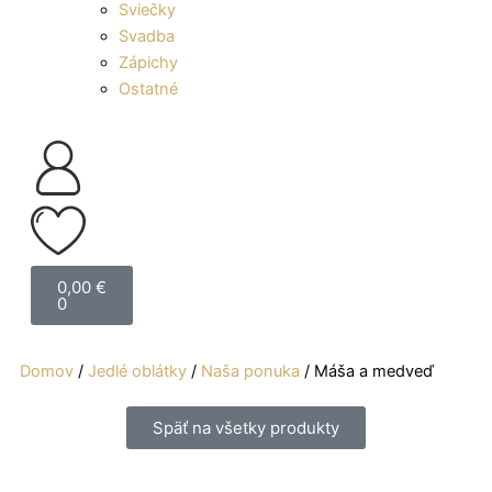
Sviečky
Svadba
Zápichy
Ostatné
Cart
0,00
€
0
Domov
/
Jedlé oblátky
/
Naša ponuka
/ Máša a medveď
Späť na všetky produkty