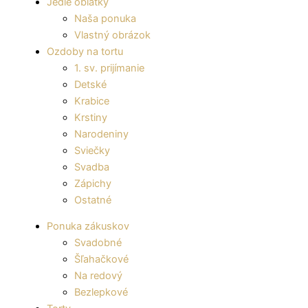
Jedlé oblátky
Naša ponuka
Vlastný obrázok
Ozdoby na tortu
1. sv. prijímanie
Detské
Krabice
Krstiny
Narodeniny
Sviečky
Svadba
Zápichy
Ostatné
Ponuka zákuskov
Svadobné
Šľahačkové
Na redový
Bezlepkové