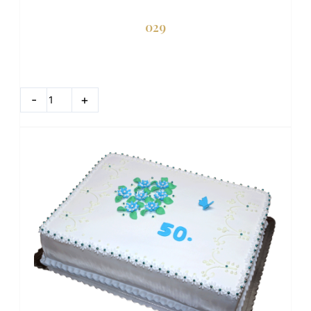
029
množstvo
029
-
+
DO KOŠÍKA