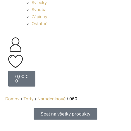
Sviečky
Svadba
Zápichy
Ostatné
Cart
0,00
€
0
Domov
/
Torty
/
Narodeninové
/ 060
Späť na všetky produkty