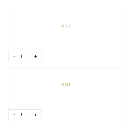
034
množstvo
034
-
+
DO KOŠÍKA
030
množstvo
030
-
+
DO KOŠÍKA