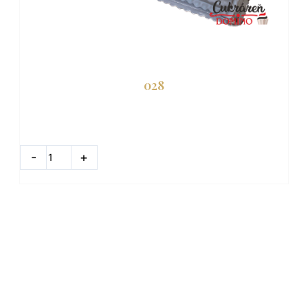
028
množstvo
028
-
+
DO KOŠÍKA