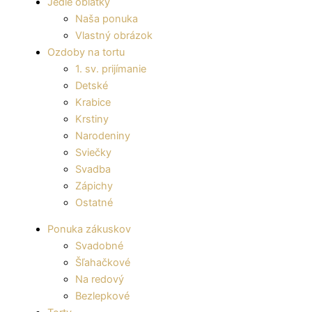
Jedlé oblátky
Naša ponuka
Vlastný obrázok
Ozdoby na tortu
1. sv. prijímanie
Detské
Krabice
Krstiny
Narodeniny
Sviečky
Svadba
Zápichy
Ostatné
Ponuka zákuskov
Svadobné
Šľahačkové
Na redový
Bezlepkové